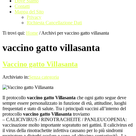
Dove Siamo
Contatti
Mappa del Sito
Privacy
Richiesta Cancellazione Dati
Ti trovi qui:
Home
/
Archivi per vaccino gatto villasanta
vaccino gatto villasanta
Vaccino gatto Villasanta
Archiviato in:
Senza categoria
Il protocollo
vaccino gatto Villasanta
che ogni gatto segue deve
sempre essere personalizzato in funzione di età, attitudine, luoghi
frequentati e stato di salute. Tra i principali vaccini all’interno del
protocollo
vaccino gatto Villasanta
troviamo
– CALICIVIRUS / RINOTRACHEITE / PANLEUCOPENIA:
vaccinazione molto importante sopratutto nei gattini. Il calicivirus ed
il virus della rinotrachetite infettiva causano per lo più sindromi
respiratore e disturbi oculare e sono ad altissima contagiosità. La