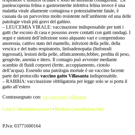
panleucopenia felina o gastroenterite infettiva felina invece è una
malattia virale altamente contagiosa e potenzialmente fatale, è
causata da un parvovirus molto resistente nell’ambiente ed una delle
patologie virali più gravi del gattino.
– LEUCEMIA VIRALE: vaccinazione ind
ispensabile per tutti i
gatti che escono di casa e possono avere contatti con gatti randagi. I
segni e sintomi dell’infezione sono alquanto vari e comprendono
anoressia, cattivo stato del mantello, infezioni della pelle, della
vescica e del tratto respiratorio, linfoadenopatia (linfonodi
ingrossati), lesioni della pelle, affaticamento,febbre, perdita di peso,
gengivite, anemia e ittero. Il contagio può avvenire mediante
scambio di fluidi corporei (ferite, accoppiamento, ciotolo
dell’acqua). Essendo una patologia mortale è un vaccino facente
parte del protocollo
vaccino gatto Villasanta
indispensabile.
– RABBIA: vaccinazione obbligatoria per legge solo se si porta il
gatto all’estero
Contrassegnato con:
vaccino gatto villasanta
Leggi L'informativa privacy
-
Richiesta Cancellazione Dati
P.Iva: 03771600164