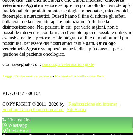
veterinario Agrate
inserisce sempre nei protocolli di chemioterapia
tradizionali dei prodotti omotossicologici, omeopatici, micoterapici ,
fitoterapici e nutraceutici. Questi hanno il fine di ridurre gli effetti
collaterali della chemioterapia e potenziarne l’effetto e la
disintossicazione. Nei pazienti in cui, per varie ragioni, non è
possibile intervenire con farmaci chemioterapici è possibile utilizzare
esclusivamente il protocollo biointegrato al fine di migliorare il più
possibile il benessere dei nostri amici cani e gatti.
Oncologo
veterinario Agrate
svilupperà anche la dieta più consona per la
gestione del paziente oncologico.
Contrassegnato con:
oncologo veterinario agrate
Leggi L'informativa privacy
-
Richiesta Cancellazione Dati
P.Iva: 03771600164
COPYRIGHT © 2011- 2026 by -
Realizzazione siti internet
-
Solution Group Communication
|
Siti Roma
Chiama Ora
Whatsapp
Invia Email