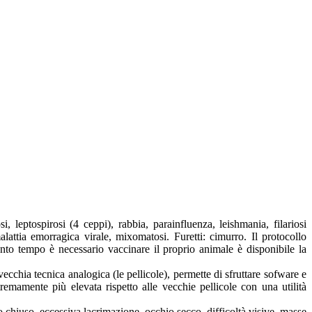
si, leptospirosi (4 ceppi), rabbia, parainfluenza, leishmania, filariosi
malattia emorragica virale, mixomatosi. Furetti: cimurro. Il protocollo
uanto tempo è necessario vaccinare il proprio animale è disponibile la
ecchia tecnica analogica (le pellicole), permette di sfruttare sofware e
mamente più elevata rispetto alle vecchie pellicole con una utilità
 chiuso, eccessiva lacrimazione, occhio secco, difficoltà visive, masse