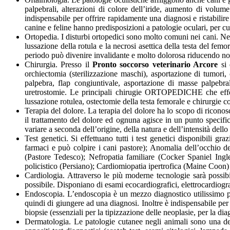
palpebrali, alterazioni di colore dell’iride, aumento di volum
indispensabile per offrire rapidamente una diagnosi e ristabilire
canine e feline hanno predisposizioni a patologie oculari, per cu
Ortopedia. I disturbi ortopedici sono molto comuni nei cani. Nei 
lussazione della rotula e la necrosi asettica della testa del femo
periodo può divenire invalidante e molto dolorosa riducendo not
Chirurgia. Presso il
Pronto soccorso veterinario Arcore
si 
orchiectomia (sterilizzazione maschi), asportazione di tumori, 
palpebra, flap congiuntivale, asportazione di masse palpebrali
uretrostomie. Le principali chirugie ORTOPEDICHE che effett
lussazione rotulea, ostectomie della testa femorale e chirurgie co
Terapia del dolore. La terapia del dolore ha lo scopo di riconos
il trattamento del dolore ed ognuna agisce in un punto specif
variare a seconda dell’origine, della natura e dell’intensità dell
Test genetici. Si effettuano tutti i test genetici disponibili 
farmaci e può colpire i cani pastore); Anomalia dell’occhio de
(Pastore Tedesco); Nefropatia familiare (Cocker Spaniel Ingles
policistico (Persiano); Cardiomiopatia ipertrofica (Maine Coon)
Cardiologia. Attraverso le più moderne tecnologie sarà possibi
possibile. Disponiano di esami ecocardiografici, elettrocardiogra
Endoscopia. L’endoscopia è un mezzo diagnostico utilissimo per 
quindi di giungere ad una diagnosi. Inoltre è indispensabile per 
biopsie (essenziali per la tipizzazione delle neoplasie, per la dia
Dermatologia. Le patologie cutanee negli animali sono una dell