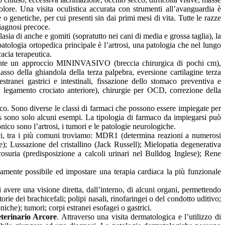
olore. Una visita oculistica accurata con strumenti all’avanguardia è
 o genetiche, per cui presenti sin dai primi mesi di vita. Tutte le razze
diagnosi precoce.
asia di anche e gomiti (sopratutto nei cani di media e grossa taglia), la
a patologia ortopedica principale è l’artrosi, una patologia che nel lungo
acia terapeutica.
diante un approccio MININVASIVO (breccia chirurgica di pochi cm),
lasso della ghiandola della terza palpebra, eversione cartilagine terza
stranei gastrici e intestinali, fissazione dello stomaco preventiva e
legamento crociato anteriore), chirurgie per OCD, correzione della
nico. Sono diverse le classi di farmaci che possono essere impiegate per
s sono solo alcuni esempi. La tipologia di farmaco da impiegarsi può
onico sono l’artrosi, i tumori e le patologie neurologiche.
enetici, tra i più comuni troviamo: MDR1 (determina reazioni a numerosi
e); Lussazione del cristallino (Jack Russell); Mielopatia degenerativa
cosuria (predisposizione a calcoli urinari nel Bulldog Inglese); Rene
damente possibile ed impostare una terapia cardiaca la più funzionale
 avere una visione diretta, dall’interno, di alcuni organi, permettendo
rie dei brachicefali; polipi nasali, rinofaringei o del condotto uditivo;
oniche); tumori; corpi estranei esofagei o gastrici.
terinario Arcore
. Attraverso una visita dermatologica e l’utilizzo di