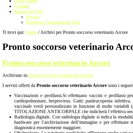
Dove Siamo
Contatti
Mappa del Sito
Privacy
Richiesta Cancellazione Dati
Ti trovi qui:
Home
/
Archivi per Pronto soccorso veterinario Arcore
Pronto soccorso veterinario Arc
Pronto soccorso veterinario Arcore
Archiviato in:
Pronto soccorso veterinario Arcore
I servizi offerti da
Pronto soccorso veterinario Arcore
sono i seguen
Vaccinazioni e profilassi.Si effettuano vaccini e profilassi per
cardiopolmonare, herpesvirus. Gatti: panleucopenia infettiva, r
vaccinale verrà personalizzato in funzione di molte variabili (
TITOLAZIONE ANTICORPALE che indicherà l’effettiva necess
Radiologia digitale. Con radiologia digitale si indica la modalit
hardware per l’archiviazione dell’immagine e per effettuare 
diagnostica enormemente maggiore.
Oftalmologia. Le patologie oculistiche affliggono anche cani e 