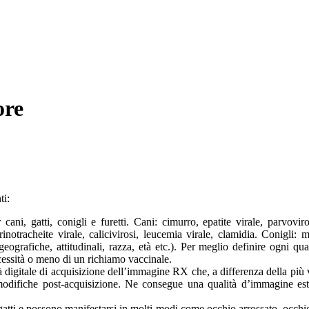
ore
ti:
 cani, gatti, conigli e furetti. Cani: cimurro, epatite virale, parvoviro
inotracheite virale, calicivirosi, leucemia virale, clamidia. Conigli: 
geografiche, attitudinali, razza, età etc.). Per meglio definire ogni q
ità o meno di un richiamo vaccinale.
à digitale di acquisizione dell’immagine RX che, a differenza della più v
modifiche post-acquisizione. Ne consegue una qualità d’immagine estre
gatti e possono manifestarsi in molti modi come occhio arrossato, occhio