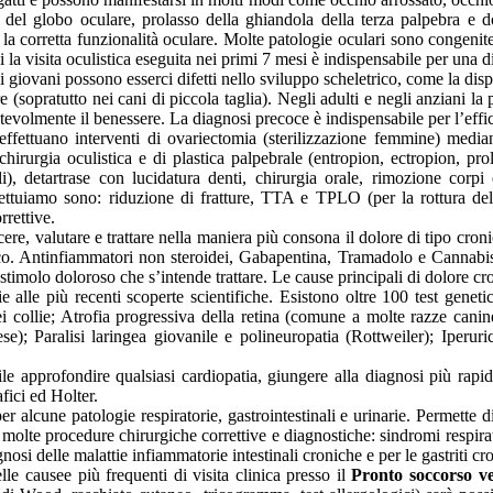
e del globo oculare, prolasso della ghiandola della terza palpebra e d
 la corretta funzionalità oculare. Molte patologie oculari sono congenite
i la visita oculistica eseguita nei primi 7 mesi è indispensabile per una 
giovani possono esserci difetti nello sviluppo scheletrico, come la displ
re (sopratutto nei cani di piccola taglia). Negli adulti e negli anziani l
evolmente il benessere. La diagnosi precoce è indispensabile per l’effic
effettuano interventi di ovariectomia (sterilizzazione femmine) me
chirurgia oculistica e di plastica palpebrale (entropion, ectropion, pro
), detartrase con lucidatura denti, chirurgia orale, rimozione corpi e
uiamo sono: riduzione di fratture, TTA e TPLO (per la rottura del 
rrettive.
cere, valutare e trattare nella maniera più consona il dolore di tipo cro
ico. Antinfiammatori non steroidei, Gabapentina, Tramadolo e Cannabi
o stimolo doloroso che s’intende trattare. Le cause principali di dolore cr
grazie alle più recenti scoperte scientifiche. Esistono oltre 100 test g
i collie; Atrofia progressiva della retina (comune a molte razze canin
e); Paralisi laringea giovanile e polineuropatia (Rottweiler); Iperuri
le approfondire qualsiasi cardiopatia, giungere alla diagnosi più rapi
fici ed Holter.
alcune patologie respiratorie, gastrointestinali e urinarie. Permette di
molte procedure chirurgiche correttive e diagnostiche: sindromi respirato
gnosi delle malattie infiammatorie intestinali croniche e per le gastriti cr
e causee più frequenti di visita clinica presso il
Pronto soccorso ve