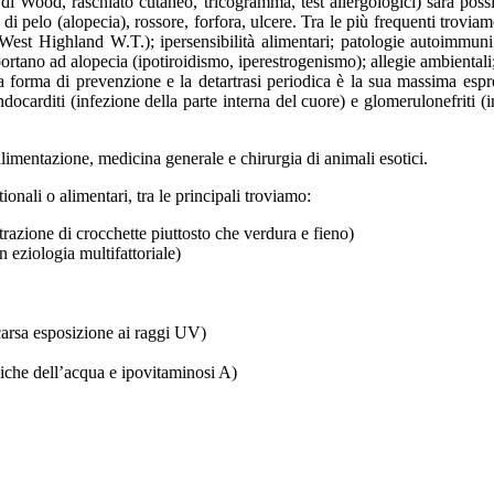
da di Wood, raschiato cutaneo, tricogramma, test allergologici) sarà p
a di pelo (alopecia), rossore, forfora, ulcere. Tra le più frequenti trovia
i West Highland W.T.); ipersensibilità alimentari; patologie autoimmuni
tano ad alopecia (ipotiroidismo, iperestrogenismo); allegie ambientali; 
a forma di prevenzione e la detartrasi periodica è la sua massima espr
docarditi (infezione della parte interna del cuore) e glomerulonefriti (
limentazione, medicina generale e chirurgia di animali esotici.
ionali o alimentari, tra le principali troviamo:
trazione di crocchette piuttosto che verdura e fieno)
n eziologia multifattoriale)
carsa esposizione ai raggi UV)
niche dell’acqua e ipovitaminosi A)