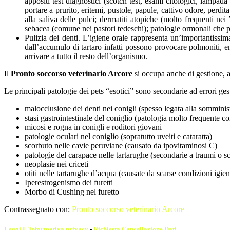
appositi test diagnostici (scotch test, esami citologici, lampa
portare a prurito, eritemi, pustole, papule, cattivo odore, perdit
alla saliva delle pulci; dermatiti atopiche (molto frequenti ne
sebacea (comune nei pastori tedeschi); patologie ormonali che por
Pulizia dei denti. L’igiene orale rappresenta un’importantissim
dall’accumulo di tartaro infatti possono provocare polmoniti, en
arrivare a tutto il resto dell’organismo.
Il
Pronto soccorso veterinario Arcore
si occupa anche di gestione, a
Le principali patologie dei pets “esotici” sono secondarie ad errori gest
malocclusione dei denti nei conigli (spesso legata alla somminis
stasi gastrointestinale del coniglio (patologia molto frequente co
micosi e rogna in conigli e roditori giovani
patologie oculari nel coniglio (sopratutto uveiti e cataratta)
scorbuto nelle cavie peruviane (causato da ipovitaminosi C)
patologie del carapace nelle tartarughe (secondarie a traumi o s
neoplasie nei criceti
otiti nelle tartarughe d’acqua (causate da scarse condizioni igie
Iperestrogenismo dei furetti
Morbo di Cushing nel furetto
Contrassegnato con:
Pronto soccorso veterinario Arcore
Leggi L'informativa privacy
-
Richiesta Cancellazione Dati