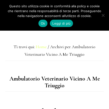
Passa
Questo sito utilizza cookie in conformità alla policy e cookie
che rientrano nella responsabilità di terze parti. Proseguendo
al
nella navigazione acconsenti all’utilizzo di cookie.
contenuto
Ok
Leggi di più
MENU
principale
Ti trovi qui:
Home
/
Archivi per Ambulatorio
Veterinario Vicino A Me Triuggio
Ambulatorio Veterinario Vicino A Me
Triuggio