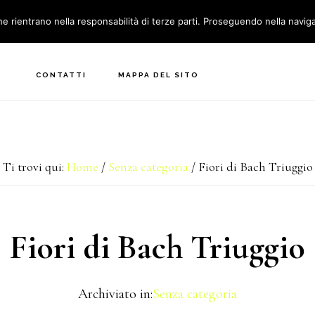
he rientrano nella responsabilità di terze parti. Proseguendo nella naviga
MEDICINA NATURALE
PERCORSO SALUTE
BLOG
CONTATTI
MAPPA DEL SITO
Ti trovi qui:
Home
/
Senza categoria
/
Fiori di Bach Triuggio
Fiori di Bach Triuggio
Archiviato in:
Senza categoria