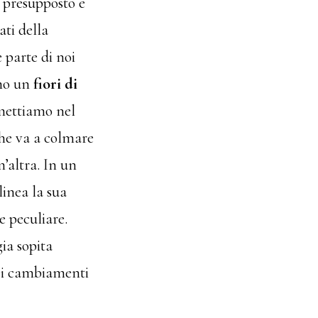
o presupposto è
ati della
 parte di noi
mo un
fiori di
mmettiamo nel
che va a colmare
n’
altra. In
un
linea la sua
 e
peculiare.
ia sopita
e i cambiamenti