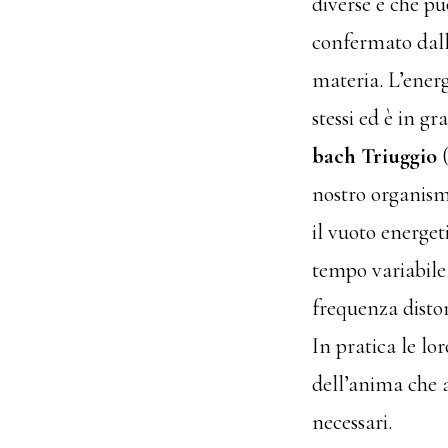
diverse e che pu
confermato dalla
materia. L’energ
stessi ed è in gr
bach Triuggio
(
nostro organism
il vuoto energet
tempo variabile 
frequenza diston
In
pratica le lo
dell’anima che 
necessari.