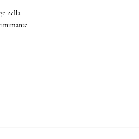
go nella
ottimimante