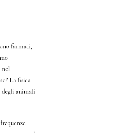
sono farmaci,
anno
 nel
o? La fisica
e degli animali
 frequenze