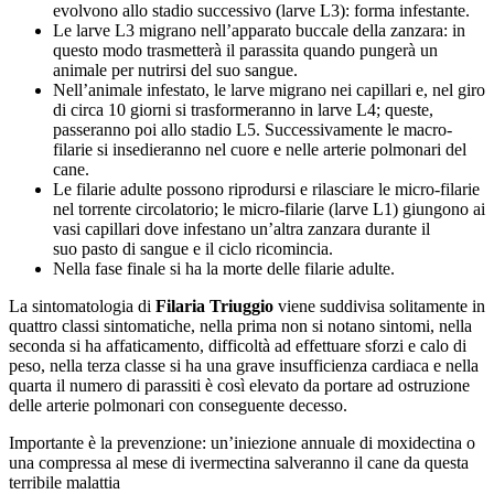
evolvono allo stadio successivo (larve L3): forma infestante.
Le larve L3 migrano nell’apparato buccale della zanzara: in
questo modo trasmetterà il parassita quando pungerà un
animale per nutrirsi del suo sangue.
Nell’animale infestato, le larve migrano nei capillari e, nel giro
di circa 10 giorni si trasformeranno in larve L4; queste,
passeranno poi allo stadio L5. Successivamente le macro-
filarie si insedieranno nel cuore e nelle arterie polmonari del
cane.
Le filarie adulte possono riprodursi e rilasciare le micro-filarie
nel torrente circolatorio; le micro-filarie (larve L1) giungono ai
vasi capillari dove infestano un’altra zanzara durante il
suo pasto di sangue e il ciclo ricomincia.
Nella fase finale si ha la morte delle filarie adulte.
La sintomatologia di
Filaria Triuggio
viene suddivisa solitamente in
quattro classi sintomatiche, nella prima non si notano sintomi, nella
seconda si ha affaticamento, difficoltà ad effettuare sforzi e calo di
peso, nella terza classe si ha una grave insufficienza cardiaca e nella
quarta il numero di parassiti è così elevato da portare ad ostruzione
delle arterie polmonari con conseguente decesso.
Importante è la prevenzione: un’iniezione annuale di moxidectina o
una compressa al mese di ivermectina salveranno il cane da questa
terribile malattia