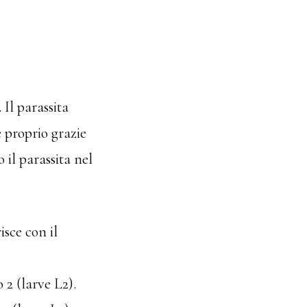
 Il parassita
e proprio grazie
o il parassita nel
isce con il
 2 (larve L2).