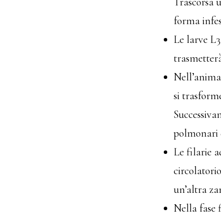
Trascorsa u
forma infes
Le larve L
trasmetterà
Nell’animale
si trasform
Successivam
polmonari 
Le filarie 
circolatori
un’altra za
Nella fase f