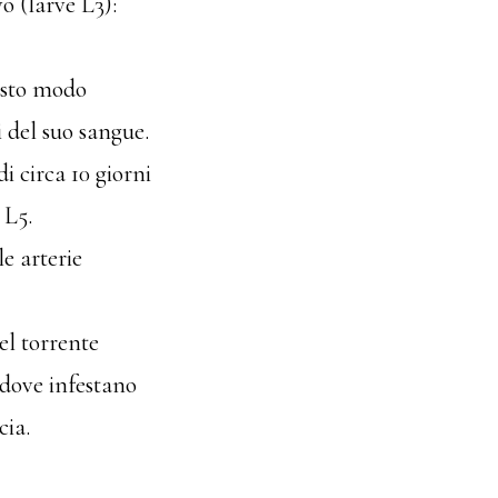
o (larve L3):
esto modo
 del suo sangue.
i circa 10 giorni
 L5.
e arterie
nel torrente
i dove infestano
cia.