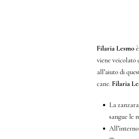
Filaria Lesmo
è
viene veicolato 
all’aiuto di ques
cane.
Filaria 
La zanzara 
sangue le m
All’interno