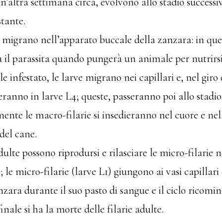
n’altra settimana circa, evolvono allo stadio successiv
tante.
3 migrano nell’apparato buccale della zanzara: in qu
 il parassita quando pungerà un animale per nutrirsi
 infestato, le larve migrano nei capillari e, nel giro d
eranno in larve L4; queste, passeranno poi allo stadio
ente le macro-filarie si insedieranno nel cuore e nell
del cane.
adulte possono riprodursi e rilasciare le micro-filarie 
o; le micro-filarie (larve L1) giungono ai vasi capillar
nzara durante il suo pasto di sangue e il ciclo ricomin
inale si ha la morte delle filarie adulte.