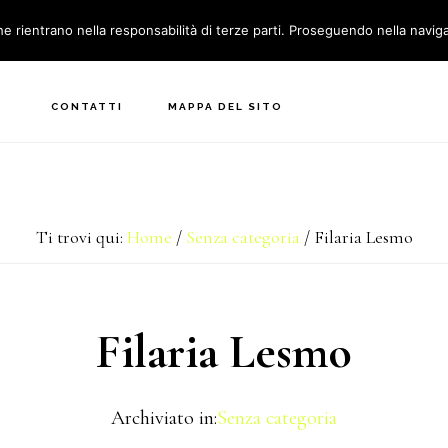
he rientrano nella responsabilità di terze parti. Proseguendo nella naviga
MEDICINA NATURALE
PERCORSO SALUTE
BLOG
CONTATTI
MAPPA DEL SITO
Ti trovi qui:
Home
/
Senza categoria
/
Filaria Lesmo
Filaria Lesmo
Archiviato in:
Senza categoria