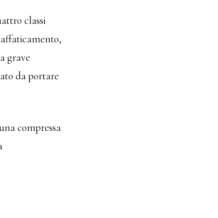
attro classi
 affaticamento,
na grave
vato da portare
o una compressa
a